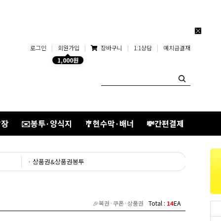
오늘하루 열지않음
닫기
로그인
|
회원가입
|
장바구니
|
1:1상담
|
예치금결재
1,000원
낱장
✉️봉투·양식지
🎐현수막·배너
💸간편결제
· 상품권&상품권봉투
🎉복권·쿠폰·상품권
Total :
14
EA