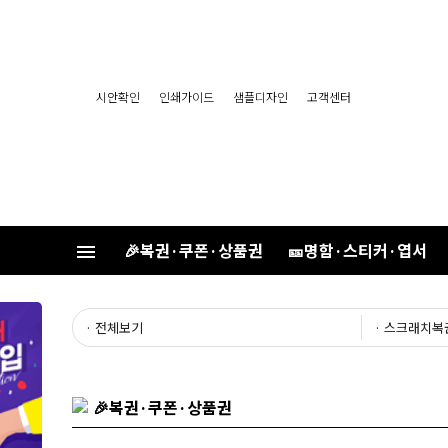
시안확인
인쇄가이드
샘플디자인
고객센터
🎉복권·쿠폰·상품권
🎫명함·스티커·엽서
· 전체보기
· 스크래치복
🎉복권·쿠폰·상품권