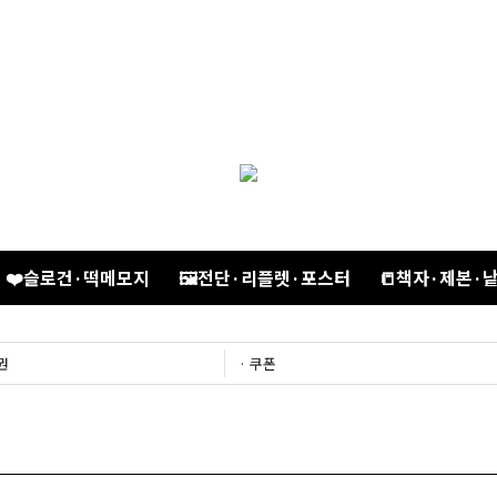
❤️슬로건·떡메모지
🖼️전단·리플렛·포스터
📒책자·제본·
권
· 쿠폰